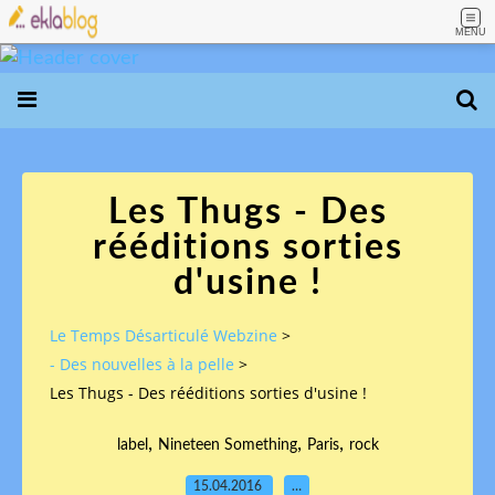
MENU
Les Thugs - Des
rééditions sorties
d'usine !
Le Temps Désarticulé Webzine
>
- Des nouvelles à la pelle
>
Les Thugs - Des rééditions sorties d'usine !
,
,
,
label
Nineteen Something
Paris
rock
15.04.2016
…